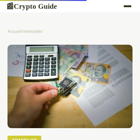
Crypto Guide
📰
Accueil
›
Immobilier