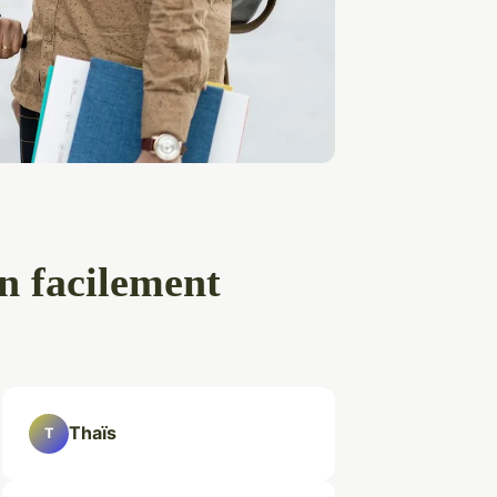
on facilement
Thaïs
T