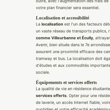
outre, avec l'augmentation des frais de
votre plan financier sera essentiel.
Localisation et accessibilité
La
localisation
est l'un des facteurs dét
un vaste réseau de transports publics, 
comme Villeurbanne et Écully
, attraya
Avenir, bien située dans le 7e arrondis
assurent une proximité efficace des ca
tramway et bus. La localisation doit ég
d'études et aux commodités importantes, f
sociale.
Équipements et services offerts
La qualité de vie en résidence étudiant
services offerts
. Opter pour une résiden
de laverie, un accès Internet fiable, vo
quotidien et votre efficacité académiqu