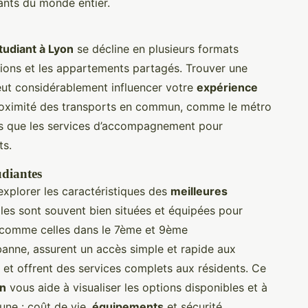
iants du monde entier.
udiant à Lyon
se décline en plusieurs formats
ions et les appartements partagés. Trouver une
eut considérablement influencer votre
expérience
roximité des transports en commun, comme le métro
es que les services d’accompagnement pour
ts.
udiantes
'explorer les caractéristiques des
meilleures
lles sont souvent bien situées et équipées pour
es, comme celles dans le 7ème et 9ème
banne, assurent un accès simple et rapide aux
et offrent des services complets aux résidents. Ce
on
vous aide à visualiser les options disponibles et à
ne : coût de vie,
équipements
et sécurité.